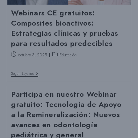
Webinars CE gratuitos:
Composites bioactivos:
Estrategias clínicas y pruebas
para resultados predecibles
Puesto
Categoría
octubre 3, 2025
Educación
publicado:
del
puesto:
Webinars
Seguir Leyendo
CE
Gratuitos:
Composites
Participa en nuestro Webinar
Bioactivos:
Estrategias
gratuito: Tecnología de Apoyo
Clínicas
Y
a la Remineralización: Nuevos
Pruebas
Para
avances en odontología
Resultados
Predecibles
pediátrica y general