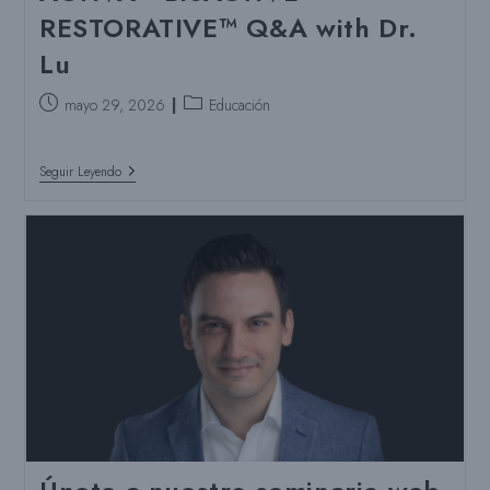
RESTORATIVE™ Q&A with Dr.
Lu
Puesto
Categoría
mayo 29, 2026
Educación
publicado:
del
puesto:
You
Seguir Leyendo
Asked,
I
Answered:
ACTIVA™
BioACTIVE-
RESTORATIVE™
Q&A
With
Dr.
Lu