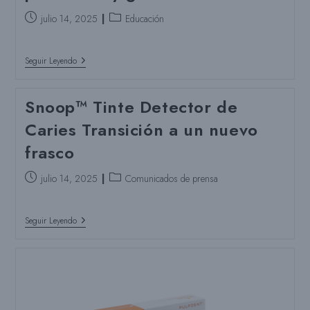
Puesto
Categoría
julio 14, 2025
Educación
publicado:
del
puesto:
Participa
Seguir Leyendo
En
Nuestro
Webinar
Snoop™ Tinte Detector de
Gratuito:
Tecnología
Caries Transición a un nuevo
De
Apoyo
frasco
A
La
Remineralización:
Puesto
Categoría
julio 14, 2025
Comunicados de prensa
Nuevos
publicado:
del
Avances
En
puesto:
Odontología
Snoop™
Seguir Leyendo
Pediátrica
Tinte
Y
Detector
General
De
Caries
Transición
A
Un
Nuevo