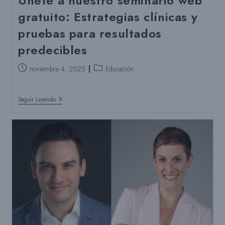
Únete a nuestro seminario web
gratuito: Estrategias clínicas y
pruebas para resultados
predecibles
Puesto
Categoría
noviembre 4, 2025
Educación
publicado:
del
puesto:
Únete
Seguir Leyendo
A
Nuestro
Seminario
Web
Gratuito:
Estrategias
Clínicas
Y
Pruebas
Para
Resultados
Predecibles