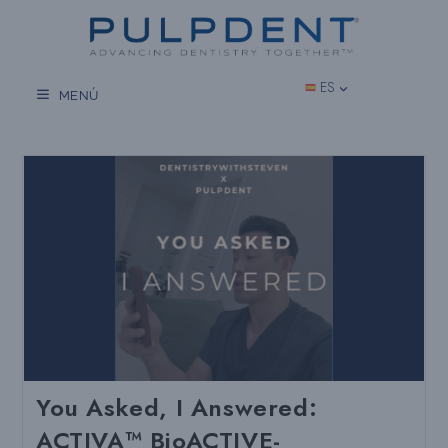
Saltar
al
contenido
ES
MENÚ
You Asked, I Answered:
ACTIVA™ BioACTIVE-