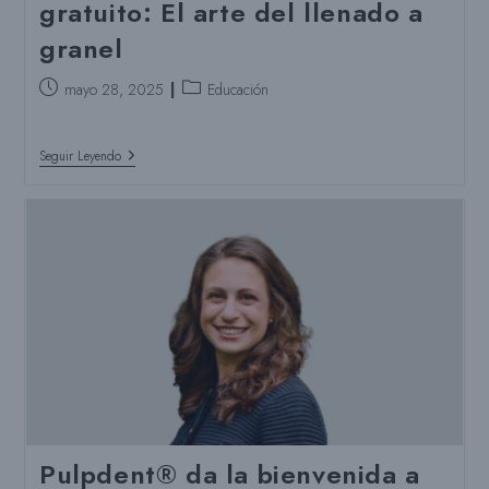
gratuito: El arte del llenado a
Material
De
granel
Restauración
Dental
A
Puesto
Categoría
mayo 28, 2025
Educación
Granel:
publicado:
del
ACTIVA
BioACTIVE
puesto:
Bulk
Únete
Seguir Leyendo
Flow
A
Nuestro
Seminario
Web
Gratuito:
El
Arte
Del
Llenado
A
Granel
Pulpdent® da la bienvenida a