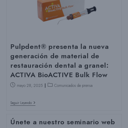
Frasco
Pulpdent® presenta la nueva
generación de material de
restauración dental a granel:
ACTIVA BioACTIVE Bulk Flow
Puesto
Categoría
mayo 28, 2025
Comunicados de prensa
publicado:
del
puesto:
Pulpdent®
Seguir Leyendo
Presenta
La
Nueva
Únete a nuestro seminario web
Generación
De