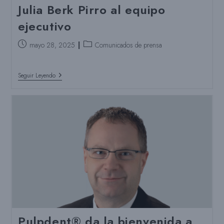
Julia Berk Pirro al equipo
ejecutivo
Puesto
Categoría
mayo 28, 2025
Comunicados de prensa
publicado:
del
puesto:
Pulpdent®
Seguir Leyendo
Da
La
Bienvenida
A
Julia
Berk
Pirro
Al
Equipo
Ejecutivo
Pulpdent® da la bienvenida a