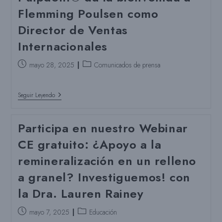
Flemming Poulsen como
Director de Ventas
Internacionales
Puesto
Categoría
mayo 28, 2025
Comunicados de prensa
publicado:
del
puesto:
Pulpdent®
Seguir Leyendo
Da
La
Bienvenida
Participa en nuestro Webinar
A
Flemming
CE gratuito: ¿Apoyo a la
Poulsen
Como
remineralización en un relleno
Director
De
a granel? Investiguemos! con
Ventas
Internacionales
la Dra. Lauren Rainey
Puesto
Categoría
mayo 7, 2025
Educación
publicado:
del