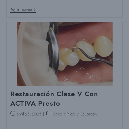
Odontología
Seguir Leyendo
Heroica:
Reutilizar
Una
Corona
Rota
Restauración Clase V Con
ACTIVA Presto
Puesto
Categoría
abril 25, 2025
Casos clínicos
/
Educación
publicado:
del
puesto: