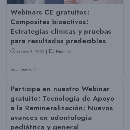
Webinars CE gratuitos:
Composites bioactivos:
Estrategias clínicas y pruebas
para resultados predecibles
Puesto
Categoría
octubre 3, 2025
Educación
publicado:
del
puesto:
Webinars
Seguir Leyendo
CE
Gratuitos:
Composites
Participa en nuestro Webinar
Bioactivos:
Estrategias
gratuito: Tecnología de Apoyo
Clínicas
Y
a la Remineralización: Nuevos
Pruebas
Para
avances en odontología
Resultados
Predecibles
pediátrica y general