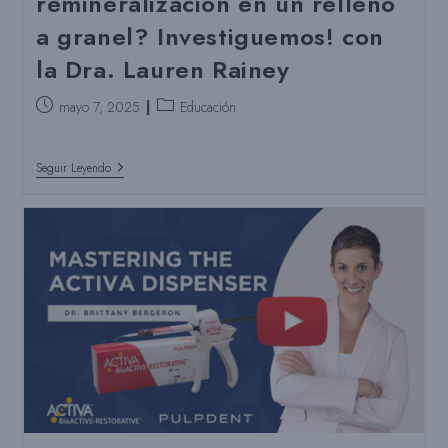
remineralización en un relleno
Llenado
a granel? Investiguemos! con
A
Granel
la Dra. Lauren Rainey
Puesto
Categoría
mayo 7, 2025
Educación
publicado:
del
puesto:
Participa
Seguir Leyendo
En
Nuestro
Webinar
CE
Gratuito:
¿Apoyo
A
La
Remineralización
En
Un
Relleno
A
Granel?
Investiguemos!
Con
La