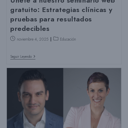
Únete a nuestro seminario web
gratuito: Estrategias clínicas y
pruebas para resultados
predecibles
Puesto
Categoría
noviembre 4, 2025
Educación
publicado:
del
puesto:
Únete
Seguir Leyendo
A
Nuestro
Seminario
Web
Gratuito:
Estrategias
Clínicas
Y
Pruebas
Para
Resultados
Predecibles