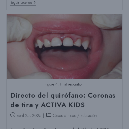
Restauración
Seguir Leyendo
Clase
V
Con
ACTIVA
Presto
Figure 4: Final restoration.
Directo del quirófano: Coronas
de tira y ACTIVA KIDS
Puesto
Categoría
abril 25, 2025
Casos clínicos
/
Educación
publicado:
del
puesto: