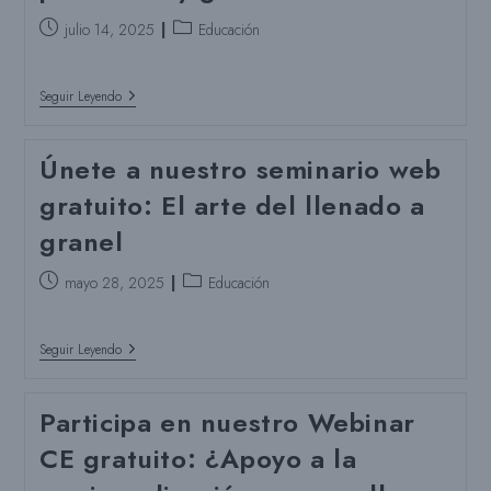
Puesto
Categoría
julio 14, 2025
Educación
publicado:
del
puesto:
Participa
Seguir Leyendo
En
Nuestro
Webinar
Únete a nuestro seminario web
Gratuito:
Tecnología
gratuito: El arte del llenado a
De
Apoyo
granel
A
La
Remineralización:
Puesto
Categoría
mayo 28, 2025
Educación
Nuevos
publicado:
del
Avances
En
puesto:
Odontología
Únete
Seguir Leyendo
Pediátrica
A
Y
Nuestro
General
Seminario
Participa en nuestro Webinar
Web
Gratuito:
CE gratuito: ¿Apoyo a la
El
Arte
Del