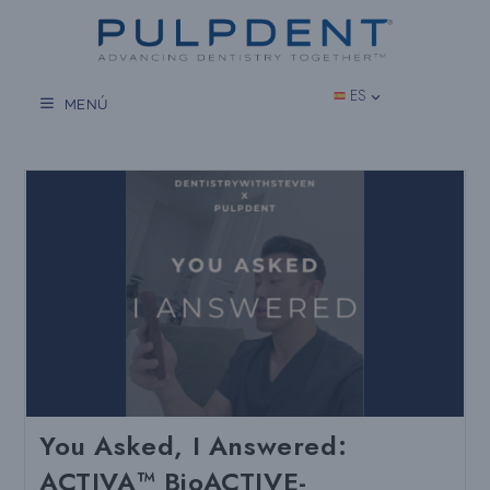
Saltar
al
contenido
ES
MENÚ
You Asked, I Answered:
ACTIVA™ BioACTIVE-