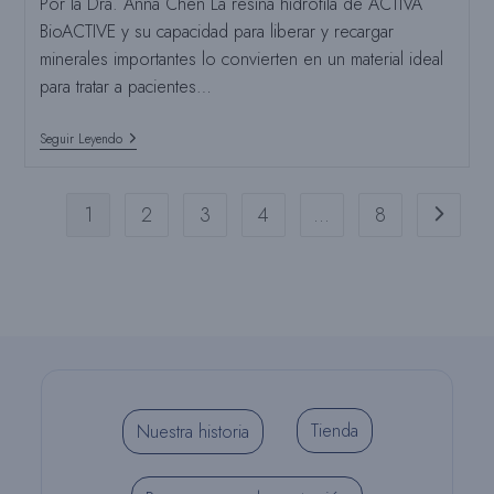
Por la Dra. Anna Chen La resina hidrófila de ACTIVA
BioACTIVE y su capacidad para liberar y recargar
minerales importantes lo convierten en un material ideal
para tratar a pacientes…
Directo
Seguir Leyendo
Del
Quirófano:
Coronas
De
1
2
3
4
…
8
Ir a la pá
Tira
Y
ACTIVA
KIDS
Tienda
Nuestra historia