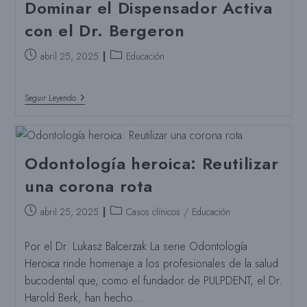
Dominar el Dispensador Activa
Dra.
Lauren
con el Dr. Bergeron
Rainey
Puesto
Categoría
abril 25, 2025
Educación
publicado:
del
puesto:
Dominar
Seguir Leyendo
El
Dispensador
Activa
Con
El
Odontología heroica: Reutilizar
Dr.
Bergeron
una corona rota
Puesto
Categoría
abril 25, 2025
Casos clínicos
/
Educación
publicado:
del
puesto:
Por el Dr. Lukasz Balcerzak La serie Odontología
Heroica rinde homenaje a los profesionales de la salud
bucodental que, como el fundador de PULPDENT, el Dr.
Harold Berk, han hecho…