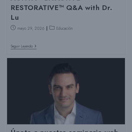
RESTORATIVE™ Q&A with Dr.
Lu
Puesto
Categoría
mayo 29, 2026
Educación
publicado:
del
puesto:
You
Seguir Leyendo
Asked,
I
Answered:
ACTIVA™
BioACTIVE-
RESTORATIVE™
Q&A
With
Dr.
Lu