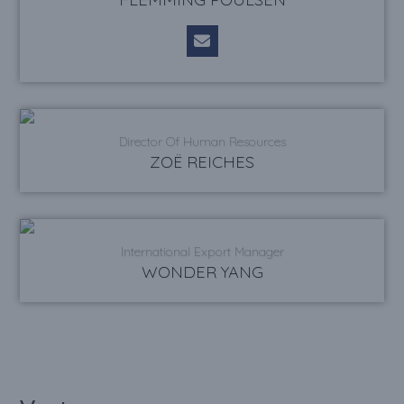
Director Of Human Resources
ZOË REICHES
International Export Manager
WONDER YANG