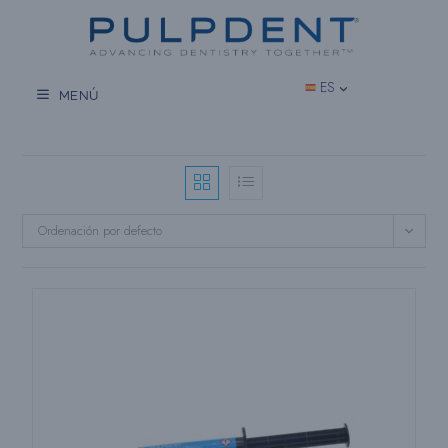
Saltar
al
contenido
ES
MENÚ
Ordenación por defecto