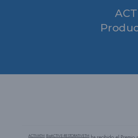
ACTI
Produc
ACTIVATM
BioACTIVE-RESTORATIVETM
ha recibido el Premio 