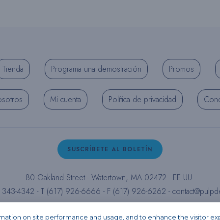
Tienda
Programa una demostración
Promos
osotros
Mi cuenta
Política de privacidad
Cond
SUSCRÍBETE AL BOLETÍN
80 Oakland Street - Watertown, MA 02472 - EE.UU.
) 343-4342 - T (617) 926-6666 - F (617) 926-6262 -
contact@pulpd
Facebook
Instagram
LinkedIn
X
YouTube
ormation on site performance and usage, and to enhance the visitor e