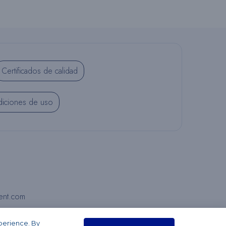
S
I
Certificados de calidad
T
iciones de uso
I
O
ent.com
W
xperience. By