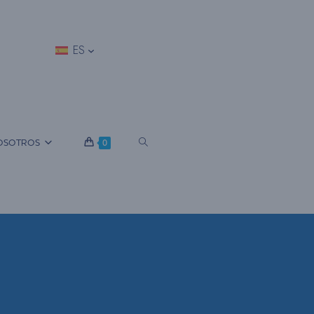
ES
A
OSOTROS
0
L
T
E