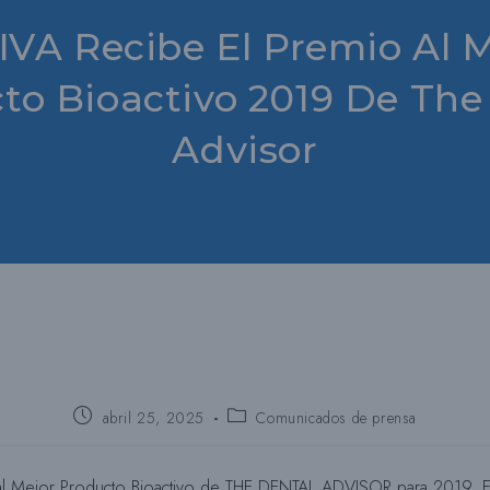
VA Recibe El Premio Al 
to Bioactivo 2019 De The
Advisor
Puesto
Categoría
abril 25, 2025
Comunicados de prensa
publicado:
del
puesto:
al Mejor Producto Bioactivo de THE DENTAL ADVISOR para 2019. El 