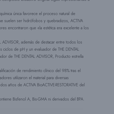
B
química única favorece el proceso natural de
, que suelen ser hidrófobos y quebradizos, ACTIVA
ores encontraron que «la estética era excelente a los
Ú
TAL ADVISOR, además de destacar entre todos los
los ciclos de pH y un evaluador de THE DENTAL
S
luador de THE DENTAL ADVISOR, Producto estrella
Q
ficación de rendimiento clínico del 98% tras el
ores utilizaron el material para diversas
los dos años de ACTIVA BioACTIVE-RESTORATIVE del
U
ontiene Bisfenol A, Bis-GMA ni derivados del BPA.
E