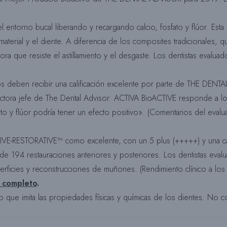
torno bucal liberando y recargando calcio, fosfato y flúor. Esta 
 material y el diente. A diferencia de los composites tradicionales
a que resiste el astillamiento y el desgaste. Los dentistas evaluad
os deben recibir una calificación excelente por parte de THE DEN
actora jefe de The Dental Advisor. ACTIVA BioACTIVE responde a 
to y flúor podría tener un efecto positivo». (Comentarios del eva
IVE-RESTORATIVE™ como excelente, con un 5 plus (+++++) y una cali
e 194 restauraciones anteriores y posteriores. Los dentistas evaluad
perficies y reconstrucciones de muñones. (Rendimiento clínico a 
e completo
.
 que imita las propiedades físicas y químicas de los dientes. No c