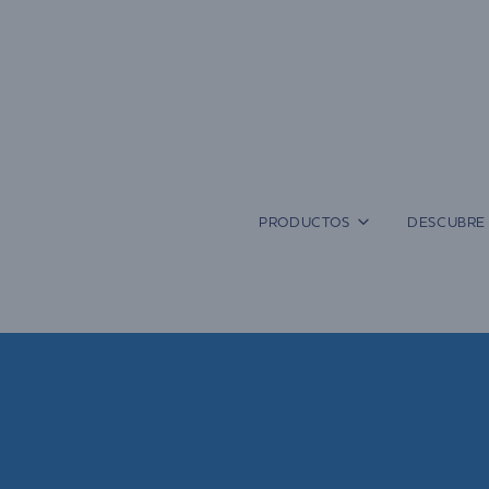
Saltar
al
contenido
PRODUCTOS
DESCUBRE 