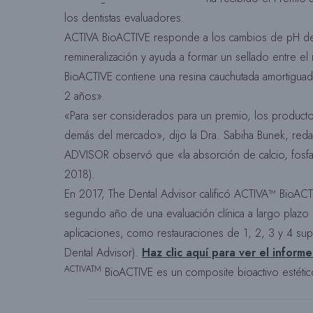
los dentistas evaluadores.
ACTIVA BioACTIVE responde a los cambios de pH del en
remineralización y ayuda a formar un sellado entre el
BioACTIVE contiene una resina cauchutada amortiguador
2 años».
«Para ser considerados para un premio, los product
demás del mercado», dijo la Dra. Sabiha Bunek, red
ADVISOR observó que «la absorción de calcio, fosfa
2018).
En 2017, The Dental Advisor calificó ACTIVA™ BioACT
segundo año de una evaluación clínica a largo plazo d
aplicaciones, como restauraciones de 1, 2, 3 y 4 su
Dental Advisor).
Haz clic aquí para ver el inform
ACTIVATM
BioACTIVE es un composite bioactivo estético