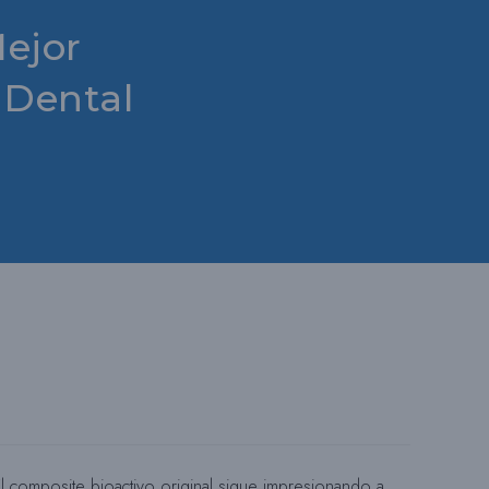
Mejor
R
 Dental
N
A
R
L
A
composite bioactivo original sigue impresionando a