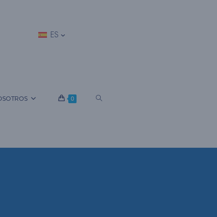
ES
A
OSOTROS
0
L
T
E