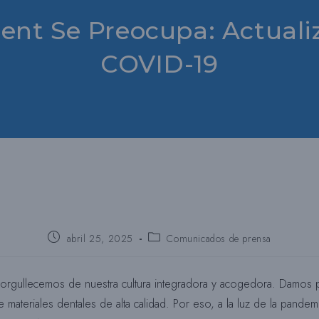
ent Se Preocupa: Actuali
COVID-19
Puesto
Categoría
abril 25, 2025
Comunicados de prensa
publicado:
del
puesto:
rgullecemos de nuestra cultura integradora y acogedora. Damos p
materiales dentales de alta calidad. Por eso, a la luz de la pand