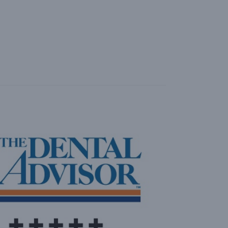
D
A
E
N
E
L