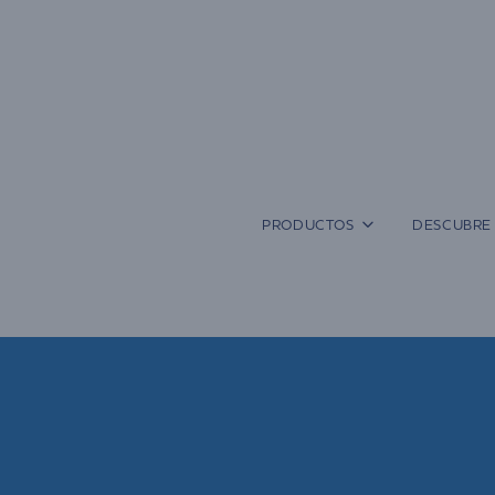
Saltar
al
contenido
PRODUCTOS
DESCUBRE 