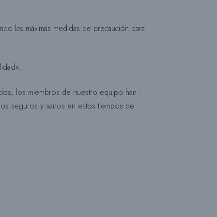
B
mando las máximas medidas de precaución para
Ú
lidad».
ados, los miembros de nuestro equipo han
S
emos seguros y sanos en estos tiempos de
Q
U
E