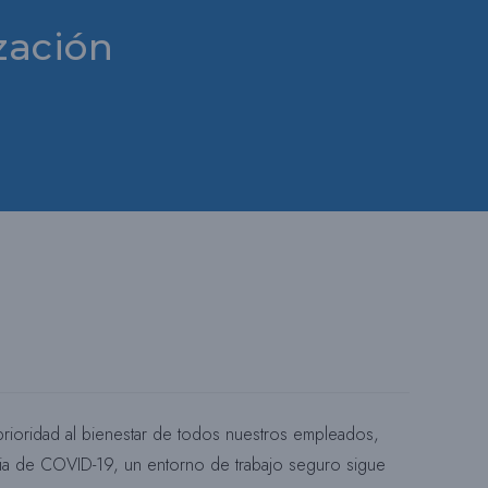
zación
R
N
A
R
L
rioridad al bienestar de todos nuestros empleados,
A
emia de COVID-19, un entorno de trabajo seguro sigue