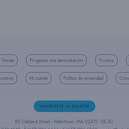
Tienda
Programa una demostración
Promos
osotros
Mi cuenta
Política de privacidad
Cond
SUSCRÍBETE AL BOLETÍN
80 Oakland Street - Watertown, MA 02472 - EE.UU.