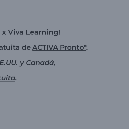
R
N
 x Viva Learning!
A
ratuita de
ACTIVA Pronto*
.
EE.UU. y Canadá,
R
tuita
.
L
A
B