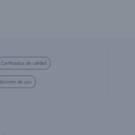
Ú
S
Certificados de calidad
Q
iciones de uso
U
E
D