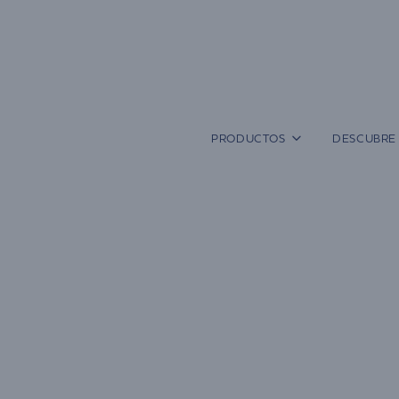
Saltar
al
contenido
PRODUCTOS
DESCUBRE 