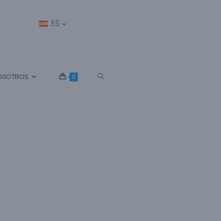
ES
A
OSOTROS
0
L
T
E