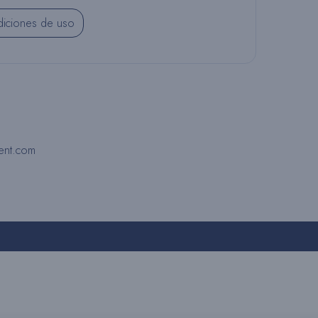
R
iciones de uso
N
A
ent.com
R
L
A
B