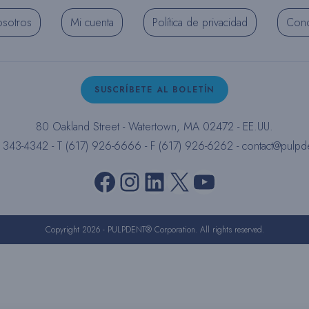
osotros
Mi cuenta
Política de privacidad
Cond
SUSCRÍBETE AL BOLETÍN
80 Oakland Street - Watertown, MA 02472 - EE.UU.
) 343-4342 - T (617) 926-6666 - F (617) 926-6262 -
contact@pulpd
Facebook
Instagram
LinkedIn
X
YouTube
Copyright 2026 - PULPDENT® Corporation. All rights reserved.