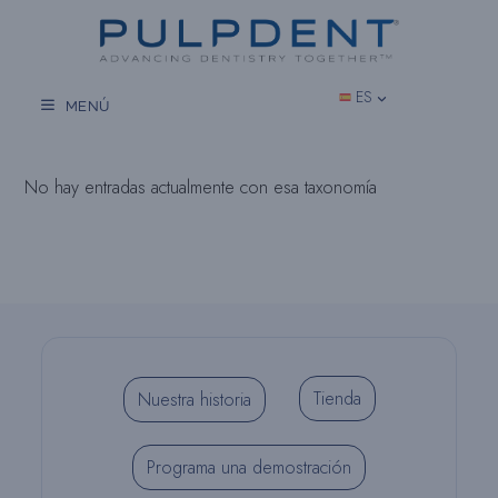
Saltar
al
contenido
ES
MENÚ
No hay entradas actualmente con esa taxonomía
Tienda
Nuestra historia
Programa una demostración