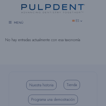
Saltar
al
contenido
ES
MENÚ
No hay entradas actualmente con esa taxonomía
Tienda
Nuestra historia
Programa una demostración