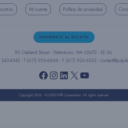
osotros
Mi cuenta
Política de privacidad
Cond
SUSCRÍBETE AL BOLETÍN
80 Oakland Street - Watertown, MA 02472 - EE.UU.
) 343-4342 - T (617) 926-6666 - F (617) 926-6262 -
contact@pulpd
Facebook
Instagram
LinkedIn
X
YouTube
Copyright 2026 - PULPDENT® Corporation. All rights reserved.