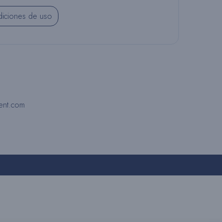
R
iciones de uso
N
A
ent.com
R
L
A
B