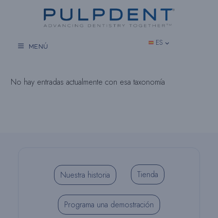
Saltar
al
contenido
ES
MENÚ
No hay entradas actualmente con esa taxonomía
Tienda
Nuestra historia
Programa una demostración