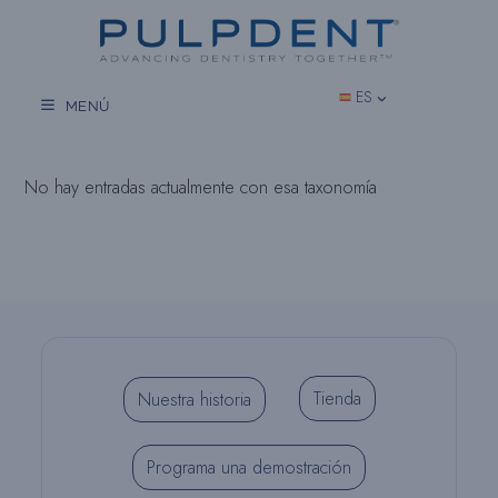
Saltar
al
contenido
ES
MENÚ
No hay entradas actualmente con esa taxonomía
Tienda
Nuestra historia
Programa una demostración