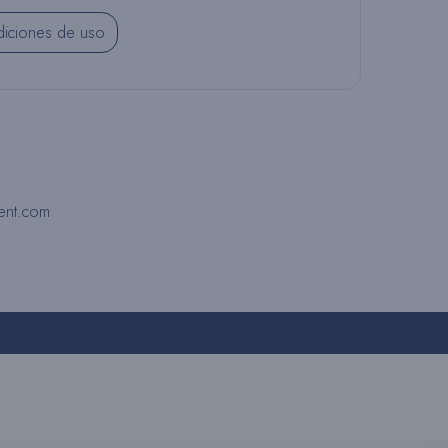
R
iciones de uso
N
A
ent.com
R
L
A
B