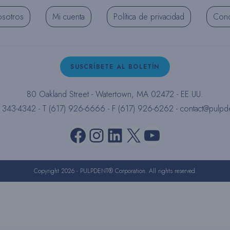
osotros
Mi cuenta
Política de privacidad
Cond
SUSCRÍBETE AL BOLETÍN
80 Oakland Street - Watertown, MA 02472 - EE.UU.
) 343-4342 - T (617) 926-6666 - F (617) 926-6262 -
contact@pulpd
Facebook
Instagram
LinkedIn
X
YouTube
Copyright 2026 - PULPDENT® Corporation. All rights reserved.