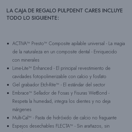
LA CAJA DE REGALO PULPDENT CARES INCLUYE
TODO LO SIGUIENTE:
ACTIVA™ Presto™ Composite apilable universal - La magia
de la naturaleza en un composite dental - Enriquecido
con minerales
Lime-Lite™ Enhanced - El principal revestimiento de
cavidades fotopolimerizable con calcio y fosfato
Gel grabador Etch-Rite™ - El estándar del sector
Embrace™ Sellador de Fosas y Fisuras WetBond -
Respeta la humedad, integra los dientes y no deja
márgenes
Multi-Cal™ - Pasta de hidróxido de calcio no fraguante
Espejos desechables FLECTA™ - Sin arañazos, sin