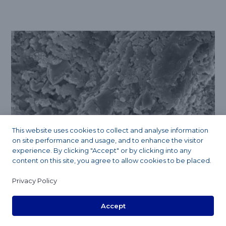
This website uses cookies to collect and analyse information
on site performance and usage, and to enhance the visitor
experience. By clicking "Accept" or by clicking into any
content on this site, you agree to allow cookies to be placed.
Privacy Policy
#
nº 1 Protección bioactiva frente a la causa nº 1
de
fracaso de las coronas: la caries secundaria causada por
Accept
microfugas4