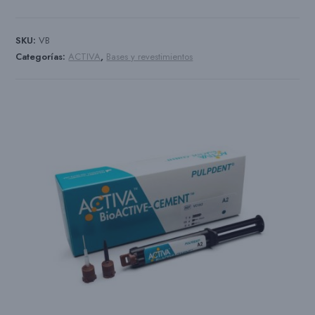
SKU:
VB
Categorías:
ACTIVA
,
Bases y revestimientos