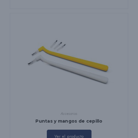
Accesorios
Puntas y mangos de cepillo
Este
producto
Ver el producto