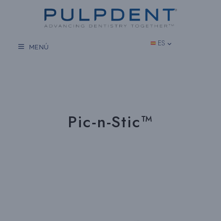
Saltar
al
contenido
ES
MENÚ
Pic-n-Stic™