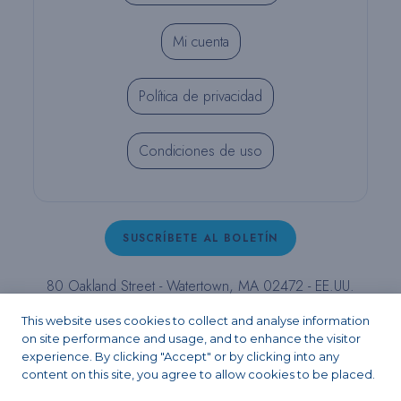
Mi cuenta
Política de privacidad
Condiciones de uso
SUSCRÍBETE AL BOLETÍN
80 Oakland Street - Watertown, MA 02472 - EE.UU.
T (800) 343-4342 - T (617) 926-6666 - F (617) 926-
This website uses cookies to collect and analyse information
6262 -
contact@pulpdent.com
on site performance and usage, and to enhance the visitor
experience. By clicking "Accept" or by clicking into any
content on this site, you agree to allow cookies to be placed.
Facebook
Instagram
LinkedIn
X
YouTube