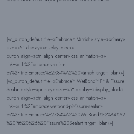
[vc_button_default title=»Embrace™ Varnish» style=»primary»
size=»5″ display=»display_block»
button_align=»btn_align_center» css_animation=»»
link=»url:%2Fembrace-varnish-
es%2F|title:Embrace%E2%84%A2%20Varnish|target:_blank»]
[vc_button_default title=»Embrace™ WetBond™ Pit & Fissure
Sealant» style=»primary» size=»5″ display=»display_block»
button_align=»btn_align_center» css_animation=»»
link=»url:%2Fembrace-wetbond-pit-fissure-sealant-
es%2F|title:Embrace%E2%84%A2%20WetBond%E2%84%A2
%20Pit%20%26%20Fissure%20Sealant|target:_blank»]