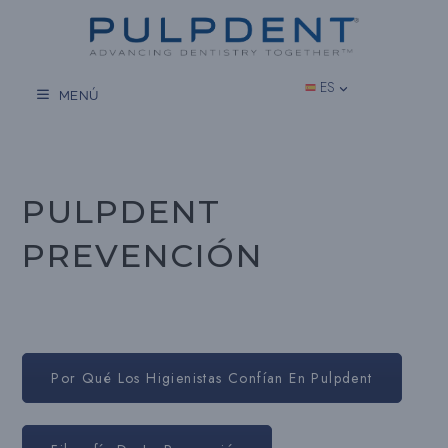
Saltar
al
contenido
ES
MENÚ
PULPDENT
PREVENCIÓN
Por Qué Los Higienistas Confían En Pulpdent