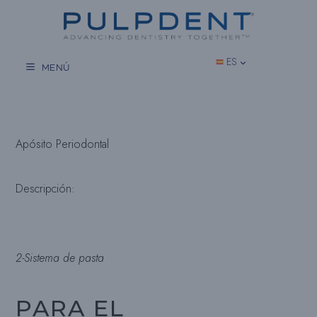
Saltar
al
contenido
ES
MENÚ
Apósito Periodontal
Descripción:
2-Sistema de pasta
PARA EL