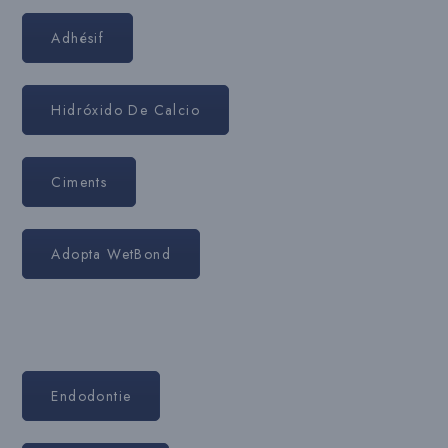
Adhésif
Hidróxido De Calcio
Ciments
Adopta WetBond
Endodontie