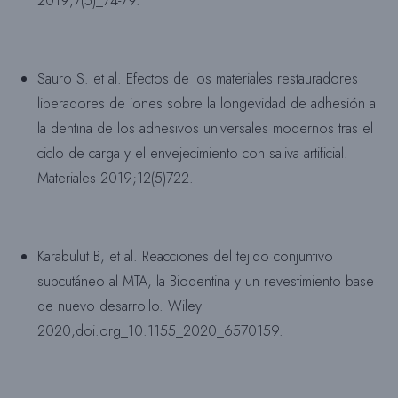
2019;7(5)_74-79.
Sauro S. et al. Efectos de los materiales restauradores
liberadores de iones sobre la longevidad de adhesión a
la dentina de los adhesivos universales modernos tras el
ciclo de carga y el envejecimiento con saliva artificial.
Materiales 2019;12(5)722.
Karabulut B, et al. Reacciones del tejido conjuntivo
subcutáneo al MTA, la Biodentina y un revestimiento base
de nuevo desarrollo. Wiley
2020;doi.org_10.1155_2020_6570159.