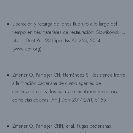
Liberación y recarga de iones fluoruro a lo largo del
tiempo en tres materiales de restauración. Slowikowski L,
et al. J Dent Res 93 (Spec Iss A): 268, 2014
(www.iadr.org).
Zmener O, Pameijer CH, Hernández S. Resistencia frente
a la filtración bacteriana de cuatro agentes de
cementación utilizados para la cementación de coronas
completas coladas. Am J Dent 2014;27(1):51-55.
Zmener O, Pameijer CHH, et al. Fugas bacterianas