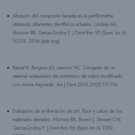
Abrasión del composite basada en la perfilometría
utilizando diferentes dentífricos actuales. Lindsay AA,
Morrow BR, Garcia-Godoy F. J Dent Res 95 (Spec Iss A)
S0318, 2016 (iadr.org).
Bansal R, Burgess JO, Lawson NC. Desgaste de un
material restaurador de ionómero de vidrio modificado
con resina mejorada. Am J Dent 2016;29(3):171-174.
Evaluación de la liberación de pH, flúor y calcio de los
materiales dentales. Morrow BR, Brown J, Stewart CW,
Garcia-Godoy F. J Dent Res 96 (Spec Iss A) 1359,