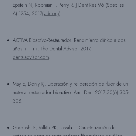
Epstein N, Roomian T, Perry R. J Dent Res 96 (Spec Iss
A) 1254, 2017
(iadr.org
).
ACTIVA Bioactivo-Restaurador. Rendimiento clínico a dos
años +++++. The Dental Advisor 2017,
dentaladvisor.com
.
May E, Donly KJ. Liberación y reliberación de flúor de un
material restaurador bioactivo. Am J Dent 2017;30(6):305-
308.
Garoushi S, Vallittu PK, Lassila L. Caracterización de