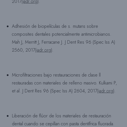
2017
(iadr.org
).
Adhesión de biopelículas de s. mutans sobre
composites dentales potencialmente antimicrobianos.
Mah J, Merritt J, Ferracane J. J Dent Res 96 (Spec Iss A)
2560, 2017
(iadr.org
).
Microfiltraciones bajo restauraciones de clase ll
restauradas con materiales de relleno masivo. Kulkami P,
et al. J Dent Res 96 (Spec Iss A) 2604, 2017
(iadr.org
).
Liberación de flúor de los materiales de restauración
dental cuando se cepillan con pasta dentífrica fluorada.