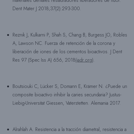
materiales dentales restauradores liberadores de flúor.
Dent Mater J 2018;37(2):293-300.
Reznik J, Kulkarni P, Shah S, Chang B, Burgess JO, Robles
A, Lawson NC. Fuerza de retención de la corona y
liberación de iones de los cementos bioactivos. J Dent
Res 97 (Spec Iss A) 656, 2018
(iadr.org
).
Boutsiouki C, Lücker S, Domann E, Krämer N. ¿Puede un
composite bioactivo inhibir la caries secundaria? Justus-
Liebig-Universitat Giessen, Vaterstetten. Alemania 2017.
Alrahlah A. Resistencia a la tracción diametral, resistencia a