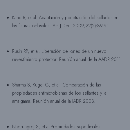
Kane B, et al. Adaptación y penetración del sellador en
las fisuras oclusales. Am J Dent 2009;22(2):89-91.
Rusin RP, et al. Liberación de iones de un nuevo
revestimiento protector. Reunión anual de la AADR 2011.
Sharma S, Kugel G, et al. Comparación de las
propiedades antimicrobianas de los sellantes y la
amalgama. Reunión anual de la IADR 2008.
Naorungroj S, et al.Propiedades superficiales