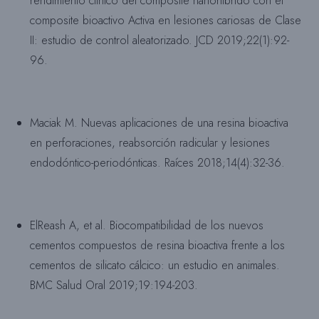
rendimiento clínico del composite nanohíbrido con el
composite bioactivo Activa en lesiones cariosas de Clase
II: estudio de control aleatorizado. JCD 2019;22(1):92-
96.
Maciak M. Nuevas aplicaciones de una resina bioactiva
en perforaciones, reabsorción radicular y lesiones
endodóntico-periodónticas. Raíces 2018;14(4):32-36.
ElReash A, et al. Biocompatibilidad de los nuevos
cementos compuestos de resina bioactiva frente a los
cementos de silicato cálcico: un estudio en animales.
BMC Salud Oral 2019;19:194-203.