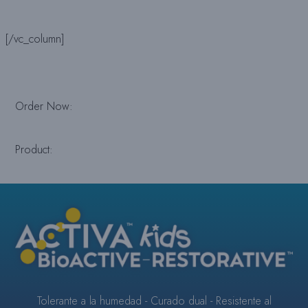
[/vc_column]
Order Now:
Product:
ACTIVA™
KIDS
BioACTIVE
Tolerante a la humedad - Curado dual - Resistente al