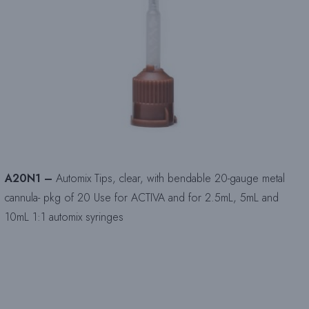
A20N1 –
Automix Tips, clear, with bendable 20-gauge metal
cannula- pkg of 20 Use for ACTIVA and for 2.5mL, 5mL and
10mL 1:1 automix syringes