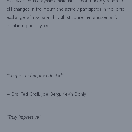
ACTIVA KIDS is a dynamic material that continuously reacts to
pH changes in the mouth and actively participates in the ionic
exchange with saliva and tooth structure that is essential for
maintaining healthy teeth.
“Unique and unprecedented”
– Drs. Ted Croll, Joel Berg, Kevin Donly
“Truly impressive”