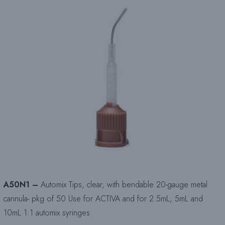
A50N1 –
Automix Tips, clear, with bendable 20-gauge metal
cannula- pkg of 50 Use for ACTIVA and for 2.5mL, 5mL and
10mL 1:1 automix syringes