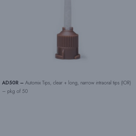
AD50R –
Automix Tips, clear + long, narrow intraoral tips (IOR)
– pkg of 50