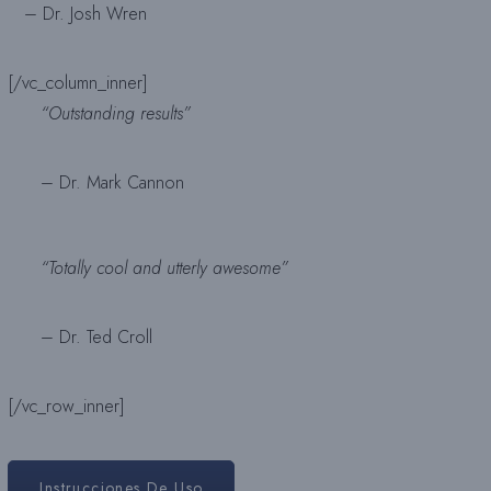
– Dr. Josh Wren
[/vc_column_inner]
“Outstanding results”
– Dr. Mark Cannon
“Totally cool and utterly awesome”
– Dr. Ted Croll
[/vc_row_inner]
Instrucciones De Uso