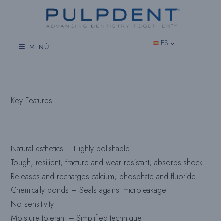
Saltar
al
contenido
ES
MENÚ
Key Features
:
Natural esthetics – Highly polishable
Tough, resilient, fracture and wear resistant, absorbs shock
Releases and recharges calcium, phosphate and fluoride
Chemically bonds – Seals against microleakage
No sensitivity
Moisture tolerant – Simplified technique