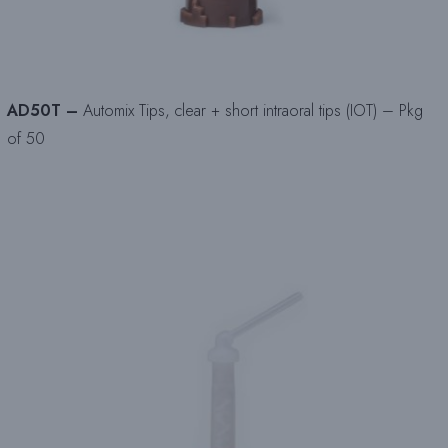
AD50T –
Automix Tips, clear + short intraoral tips (IOT) – Pkg
of 50