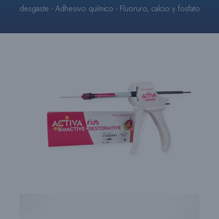
-
desgaste - Adhesivo químico - Fluoruro, calcio y fosfato
RESTORATIVE™
(ACTIVA
BioACTIVE
-
RESTAURATIVE™)