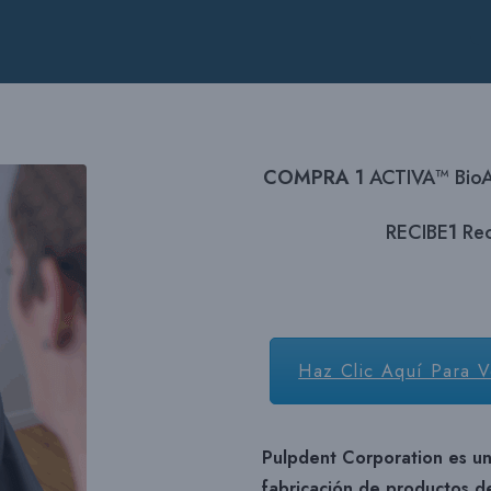
COMPRA 1
ACTIVA™ BioA
RECIBE
1
Rec
Haz Clic Aquí Para V
Pulpdent Corporation es una
fabricación de productos d