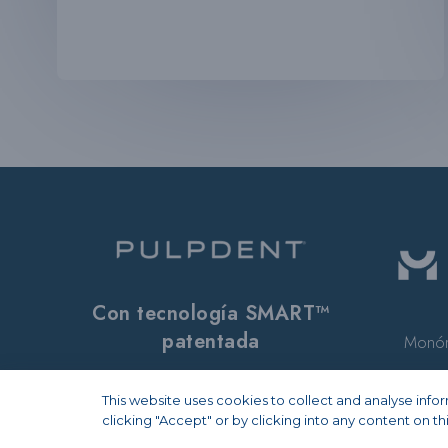
Con tecnología SMART™
patentada
Monóm
This website uses cookies to collect and analyse inf
clicking "Accept" or by clicking into any content on th