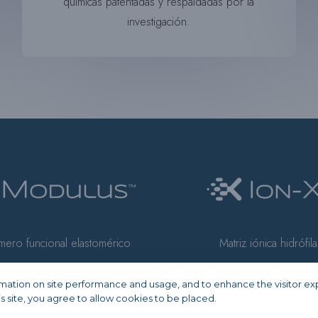
químicas patentadas y respaldadas por la
investigación.
ero funcional elastomérico
Matriz iónica hidrófila
ormation on site performance and usage, and to enhance the visitor e
is site, you agree to allow cookies to be placed.