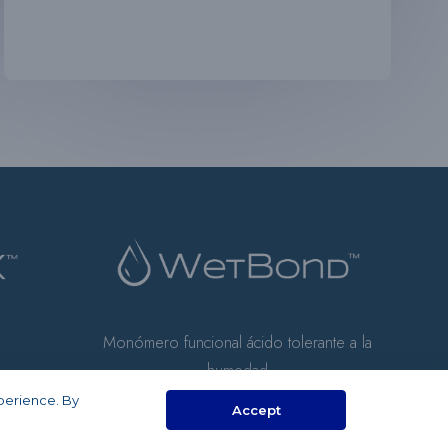
Monómero funcional ácido tolerante a la
humedad
xperience. By
Accept